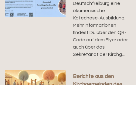
Deutschfreiburg eine
ökumensische
Katechese-Ausbildung.
Mehr Informationen
findest Du über den QR-
Code auf dem Flyer oder
auch über das
Sekretariat der Kirchg...
Berichte aus den
Kirchgemeinden des
Kantons 2024
Möchten Sie wissen, was
in anderen
Kirchgemeinden oder
der Kantonalkirche
läuft? Vous souhaitez