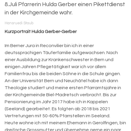
8.Juli Pfarrerin Hulda Gerber einen Pikettdienst
in der Kirchgemeinde wahr.
Hansruedi Staub
Kurzportrait Hulda Gerber-Gerber
Im Berner Jura in Reconvilier bin ich in einer
deutssprachigen Täuferfamilie aufgewachsen. Nach
einer Ausbildung zur Krankenschwester in Bern und
einigen Jahren Pflegetätigkeit war ich vor allem
Familienfrau bis die beiden Söhne in die Schule gingen.
An der Universität Bern und Neuchâtel habe ich dann
Theologie studiert und meine ersten Pfarramtsjahre in
der Kirchgemeinde Biel-Madretsch verbracht. Bis zur
Pensionierung im Jahr 2017 habe ich in Kappelen
(Seeland) gearbeitet. Es folgten ab 2018 bis 2021
Vertretungen mit 50-60% Pfarrstellen im Seeland.
Heute wohne ich mit meinem Ehemann in Gerolfingen, bin
dreifache Grossmutter und übernehme gerne ein paar