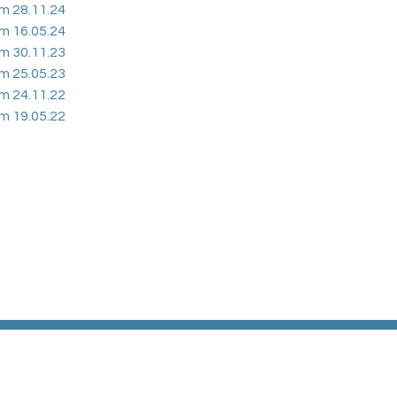
m 28.11.24
m 16.05.24
m 30.11.23
m 25.05.23
m 24.11.22
m 19.05.22
Ve
Kirchgemeinde Merlach / Paroisse de Meyriez
Be
Sekretariat / Secrétariat