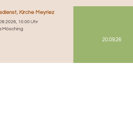
dienst, Kirche Meyriez
08.2026, 10.00 Uhr
a Mösching
20.09.26
Ve
Kirchgemeinde Merlach / Paroisse de Meyriez
Be
Sekretariat / Secrétariat
Engelhardstrasse 132
3280 Murten