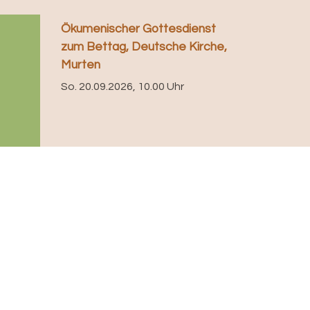
Ökumenischer Gottesdienst
zum Bettag, Deutsche Kirche,
Murten
So. 20.09.2026, 10.00 Uhr
rantwortlich für diese Seite:
Christa Bieri
reitgestellt:
15.12.2025