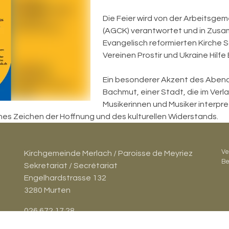
Die Feier wird von der Arbeitsgem
(AGCK) verantwortet und in Zusam
Evangelisch reformierten Kirche 
Vereinen Prostir und Ukraine Hilfe
Ein besonderer Akzent des Abend
Bachmut, einer Stadt, die im Verla
Musikerinnen und Musiker interpr
hes Zeichen der Hoffnung und des kulturellen Widerstands.
Ve
Kirchgemeinde Merlach / Paroisse de Meyriez
Be
Sekretariat / Secrétariat
Engelhardstrasse 132
3280 Murten
026 672 17 28
christa.bieri@ref-fr.ch