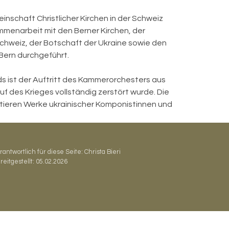
einschaft Christlicher Kirchen in der Schweiz
menarbeit mit den Berner Kirchen, der
Schweiz, der Botschaft der Ukraine sowie den
 Bern durchgeführt.
s ist der Auftritt des Kammerorchesters aus
uf des Krieges vollständig zerstört wurde. Die
etieren Werke ukrainischer Komponistinnen und
rantwortlich für diese Seite:
Christa Bieri
reitgestellt:
05.02.2026
Datenschutz