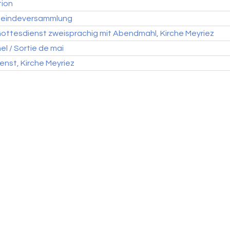
tion
meindeversammlung
Gottesdienst zweisprachig mit Abendmahl, Kirche Meyriez
l / Sortie de mai
enst, Kirche Meyriez