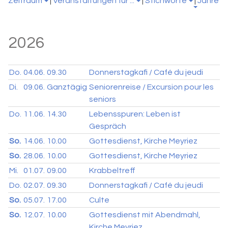
Zeitraum
|
Veranstaltungen für ...
|
Stichworte
|
Jahre
2026
Do.
04.06.
09.30
Donnerstagkafi / Café du jeudi
Di.
09.06.
Ganztägig
Seniorenreise / Excursion pour les
seniors
Do.
11.06.
14.30
Lebensspuren: Leben ist
Gespräch
So.
14.06.
10.00
Gottesdienst, Kirche Meyriez
So.
28.06.
10.00
Gottesdienst, Kirche Meyriez
Mi.
01.07.
09.00
Krabbeltreff
Do.
02.07.
09.30
Donnerstagkafi / Café du jeudi
So.
05.07.
17.00
Culte
So.
12.07.
10.00
Gottesdienst mit Abendmahl,
Kirche Meyriez