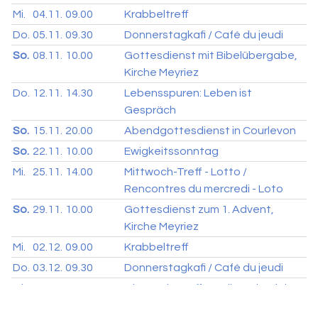
Mi.
04.11.
09.00
Krabbeltreff
Do.
05.11.
09.30
Donnerstagkafi / Café du jeudi
So.
08.11.
10.00
Gottesdienst mit Bibelübergabe,
Kirche Meyriez
Do.
12.11.
14.30
Lebensspuren: Leben ist
Gespräch
So.
15.11.
20.00
Abendgottesdienst in Courlevon
So.
22.11.
10.00
Ewigkeitssonntag
Mi.
25.11.
14.00
Mittwoch-Treff - Lotto /
Rencontres du mercredi - Loto
So.
29.11.
10.00
Gottesdienst zum 1. Advent,
Kirche Meyriez
Mi.
02.12.
09.00
Krabbeltreff
Do.
03.12.
09.30
Donnerstagkafi / Café du jeudi
Mi.
09.12.
14.00
Mittwoch-Treff - Weihnachtsfeier /
Rencontres du mercredi - Fête de