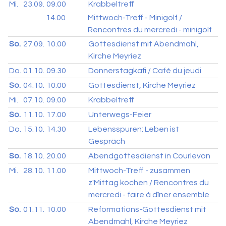
Mi.
23.09.
09.00
Krabbeltreff
14.00
Mittwoch-Treff - Minigolf /
Rencontres du mercredi - minigolf
So.
27.09.
10.00
Gottesdienst mit Abendmahl,
Kirche Meyriez
Do.
01.10.
09.30
Donnerstagkafi / Café du jeudi
So.
04.10.
10.00
Gottesdienst, Kirche Meyriez
Mi.
07.10.
09.00
Krabbeltreff
So.
11.10.
17.00
Unterwegs-Feier
Do.
15.10.
14.30
Lebensspuren: Leben ist
Gespräch
So.
18.10.
20.00
Abendgottesdienst in Courlevon
Mi.
28.10.
11.00
Mittwoch-Treff - zusammen
z'Mittag kochen / Rencontres du
mercredi - faire à dîner ensemble
So.
01.11.
10.00
Reformations-Gottesdienst mit
Abendmahl, Kirche Meyriez